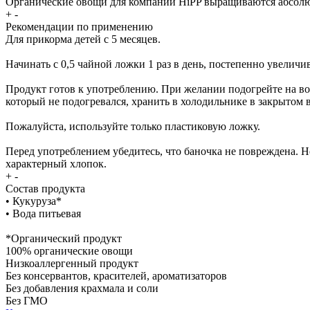
Органические овощи для компании HiPP выращиваются абсолют
+
-
Рекомендации по применению
Для прикорма детей с 5 месяцев.
Начинать с 0,5 чайной ложки 1 раз в день, постепенно увелич
Продукт готов к употреблению. При желании подогрейте на во
который не подогревался, хранить в холодильнике в закрытом в
Пожалуйста, используйте только пластиковую ложку.
Перед употреблением убедитесь, что баночка не повреждена.
характерный хлопок.
+
-
Состав продукта
• Кукуруза*
• Вода питьевая
*Органический продукт
100% органические овощи
Низкоаллергенный продукт
Без консервантов, красителей, ароматизаторов
Без добавления крахмала и соли
Без ГМО