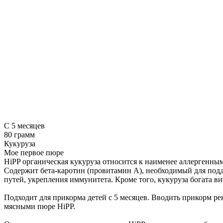
C 5 месяцев
80 грамм
Кукуруза
Мое первое пюре
HiPP органическая кукуруза относится к наименее аллергенны
Содержит бета-каротин (провитамин А), необходимый для подд
путей, укрепления иммунитета. Кроме того, кукуруза богата в
Подходит для прикорма детей с 5 месяцев. Вводить прикорм ре
мясными пюре HiPP.